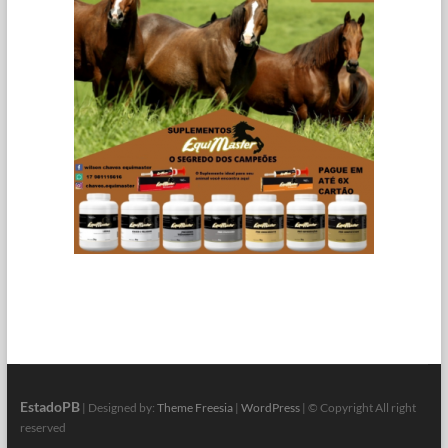
EstadoPB
| Designed by:
Theme Freesia
|
WordPress
| © Copyright All right
reserved