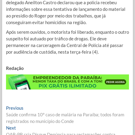
delegado Aneilton Castro declarou que a polícia recebeu
informações sobre essa tentativa de lançamento do material
ao presídio do Roger por meio dos trabalhos, que já
conseguiram evitar homicídios na região.
Após serem ouvidos, o motorista foi liberado, enquanto o outro
suspeito foi autuado por tráfico de drogas. Ele deve
permanecer na carceragem da Central de Polícia até passar
por audiência de custódia, nesta terça-feira (4).
Redação
Navegação
Previous
Previous
post:
Saúde confirma 10º caso de malária na Paraíba; todos foram
de
registrados no município do Conde
Post
Next
Next
post:
OAB-PB cria Disque Denúncia para reclamações contra