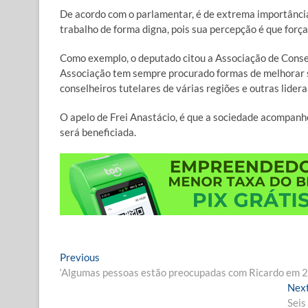
De acordo com o parlamentar, é de extrema importânci
trabalho de forma digna, pois sua percepção é que força
Como exemplo, o deputado citou a Associação de Consel
Associação tem sempre procurado formas de melhorar s
conselheiros tutelares de várias regiões e outras lide
O apelo de Frei Anastácio, é que a sociedade acompanhe
será beneficiada.
Navegação
Previous
Previous
post:
‘Algumas pessoas estão preocupadas com Ricardo em 2
de
Nex
Post
Seis