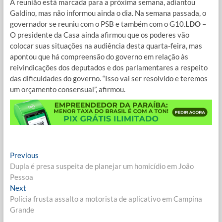
A reunião está marcada para a próxima semana, adiantou
Galdino, mas não informou ainda o dia. Na semana passada, o
governador se reuniu com o PSB e também com o G10.
LDO
–
O presidente da Casa ainda afirmou que os poderes vão
colocar suas situações na audiência desta quarta-feira, mas
apontou que há compreensão do governo em relação às
reivindicações dos deputados e dos parlamentares a respeito
das dificuldades do governo. “Isso vai ser resolvido e teremos
um orçamento consensual”, afirmou.
Navegação
Previous
Previous
post:
Dupla é presa suspeita de planejar um homicídio em João
de
Pessoa
Post
Next
Next
post:
Polícia frusta assalto a motorista de aplicativo em Campina
Grande