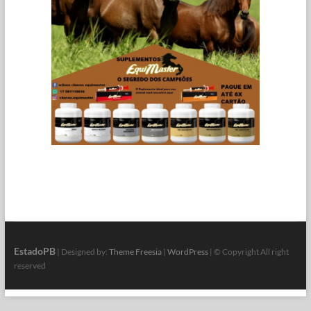
EstadoPB
| Designed by:
Theme Freesia
|
WordPress
| © Copyright All right
reserved