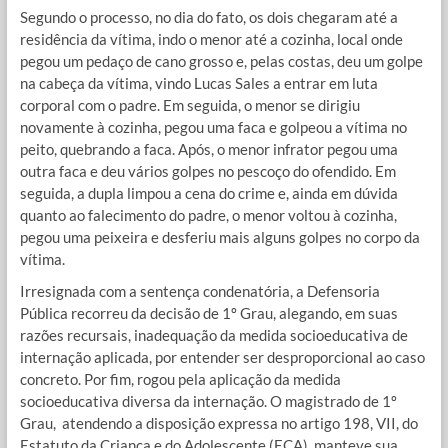
Segundo o processo, no dia do fato, os dois chegaram até a
residência da vítima, indo o menor até a cozinha, local onde
pegou um pedaço de cano grosso e, pelas costas, deu um golpe
na cabeça da vítima, vindo Lucas Sales a entrar em luta
corporal com o padre. Em seguida, o menor se dirigiu
novamente à cozinha, pegou uma faca e golpeou a vítima no
peito, quebrando a faca. Após, o menor infrator pegou uma
outra faca e deu vários golpes no pescoço do ofendido. Em
seguida, a dupla limpou a cena do crime e, ainda em dúvida
quanto ao falecimento do padre, o menor voltou à cozinha,
pegou uma peixeira e desferiu mais alguns golpes no corpo da
vítima.
Irresignada com a sentença condenatória, a Defensoria
Pública recorreu da decisão de 1º Grau, alegando, em suas
razões recursais, inadequação da medida socioeducativa de
internação aplicada, por entender ser desproporcional ao caso
concreto. Por fim, rogou pela aplicação da medida
socioeducativa diversa da internação. O magistrado de 1º
Grau, atendendo a disposição expressa no artigo 198, VII, do
Estatuto da Criança e do Adolescente (ECA), manteve sua