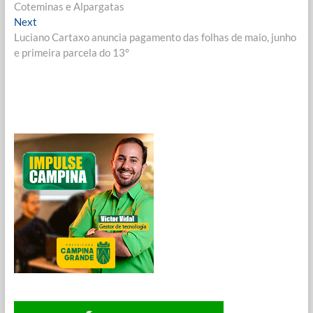
de
Coteminas e Alpargatas
Post
Next
Next
post:
Luciano Cartaxo anuncia pagamento das folhas de maio, junho
e primeira parcela do 13°