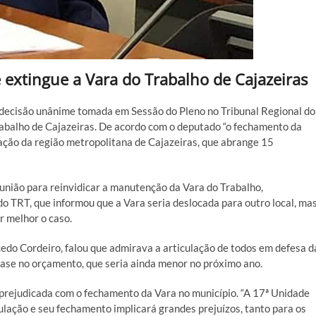
 extingue a Vara do Trabalho de Cajazeiras
 decisão unânime tomada em Sessão do Pleno no Tribunal Regional do
Trabalho de Cajazeiras. De acordo com o deputado “o fechamento da
lação da região metropolitana de Cajazeiras, que abrange 15
eunião para reinvidicar a manutenção da Vara do Trabalho,
 do TRT, que informou que a Vara seria deslocada para outro local, ma
r melhor o caso.
edo Cordeiro, falou que admirava a articulação de todos em defesa d
base no orçamento, que seria ainda menor no próximo ano.
 prejudicada com o fechamento da Vara no município. “A 17ª Unidade
pulação e seu fechamento implicará grandes prejuízos, tanto para os