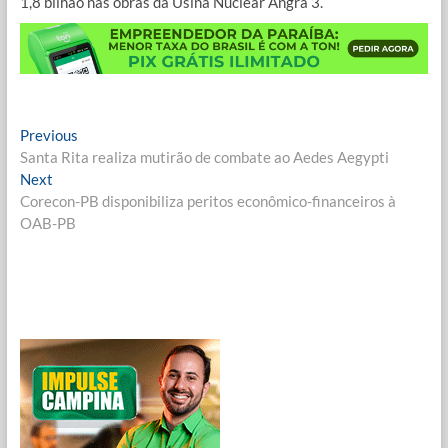
1,8 bilhão nas obras da Usina Nuclear Angra 3.
Navegação
Previous
Previous
post:
Santa Rita realiza mutirão de combate ao Aedes Aegypti
de
Next
Next
Post
post:
Corecon-PB disponibiliza peritos econômico-financeiros à
OAB-PB