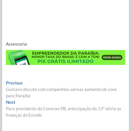
Assessoria
Navegação
Previous
Previous
post:
Gustavo discute com companhias aéreas aumento de voos
de
para Paraíba
Post
Next
Next
post:
Para presidente do Corecon-PB, antecipação do 13º alivia as
finanças do Estado