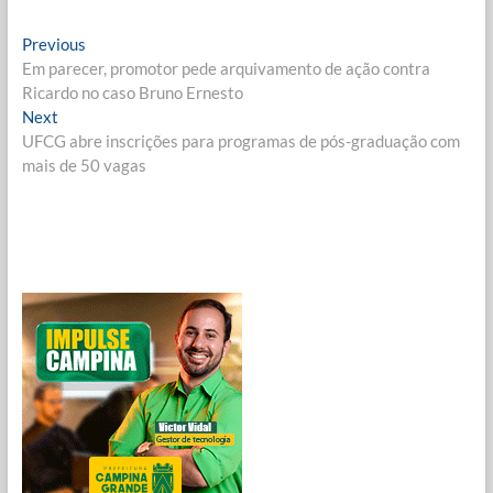
Navegação
Previous
Previous
post:
Em parecer, promotor pede arquivamento de ação contra
de
Ricardo no caso Bruno Ernesto
Post
Next
Next
post:
UFCG abre inscrições para programas de pós-graduação com
mais de 50 vagas