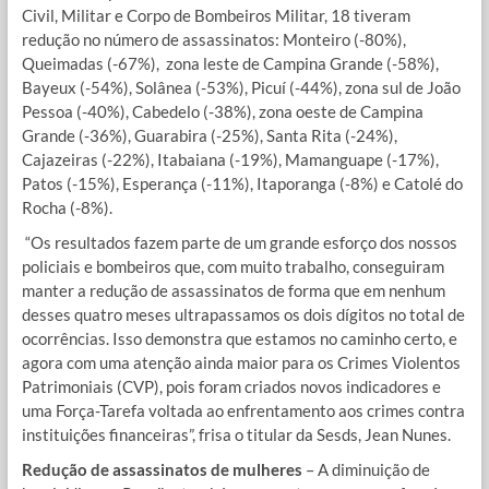
Civil, Militar e Corpo de Bombeiros Militar, 18 tiveram
redução no número de assassinatos: Monteiro (-80%),
Queimadas (-67%), zona leste de Campina Grande (-58%),
Bayeux (-54%), Solânea (-53%), Picuí (-44%), zona sul de João
Pessoa (-40%), Cabedelo (-38%), zona oeste de Campina
Grande (-36%), Guarabira (-25%), Santa Rita (-24%),
Cajazeiras (-22%), Itabaiana (-19%), Mamanguape (-17%),
Patos (-15%), Esperança (-11%), Itaporanga (-8%) e Catolé do
Rocha (-8%).
“Os resultados fazem parte de um grande esforço dos nossos
policiais e bombeiros que, com muito trabalho, conseguiram
manter a redução de assassinatos de forma que em nenhum
desses quatro meses ultrapassamos os dois dígitos no total de
ocorrências. Isso demonstra que estamos no caminho certo, e
agora com uma atenção ainda maior para os Crimes Violentos
Patrimoniais (CVP), pois foram criados novos indicadores e
uma Força-Tarefa voltada ao enfrentamento aos crimes contra
instituições financeiras”, frisa o titular da Sesds, Jean Nunes.
Redução de assassinatos de mulheres
– A diminuição de