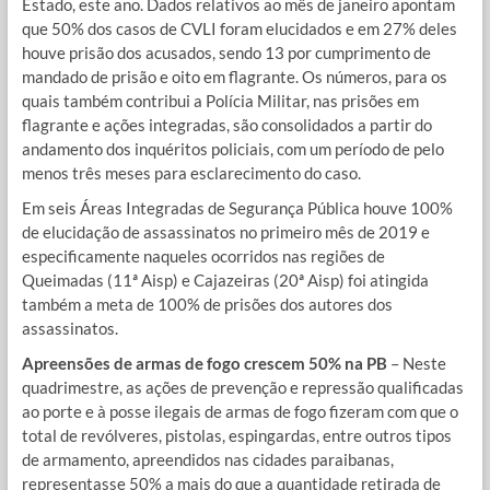
Estado, este ano. Dados relativos ao mês de janeiro apontam
que 50% dos casos de CVLI foram elucidados e em 27% deles
houve prisão dos acusados, sendo 13 por cumprimento de
mandado de prisão e oito em flagrante. Os números, para os
quais também contribui a Polícia Militar, nas prisões em
flagrante e ações integradas, são consolidados a partir do
andamento dos inquéritos policiais, com um período de pelo
menos três meses para esclarecimento do caso.
Em seis Áreas Integradas de Segurança Pública houve 100%
de elucidação de assassinatos no primeiro mês de 2019 e
especificamente naqueles ocorridos nas regiões de
Queimadas (11ª Aisp) e Cajazeiras (20ª Aisp) foi atingida
também a meta de 100% de prisões dos autores dos
assassinatos.
Apreensões de armas de fogo crescem 50% na PB
– Neste
quadrimestre, as ações de prevenção e repressão qualificadas
ao porte e à posse ilegais de armas de fogo fizeram com que o
total de revólveres, pistolas, espingardas, entre outros tipos
de armamento, apreendidos nas cidades paraibanas,
representasse 50% a mais do que a quantidade retirada de