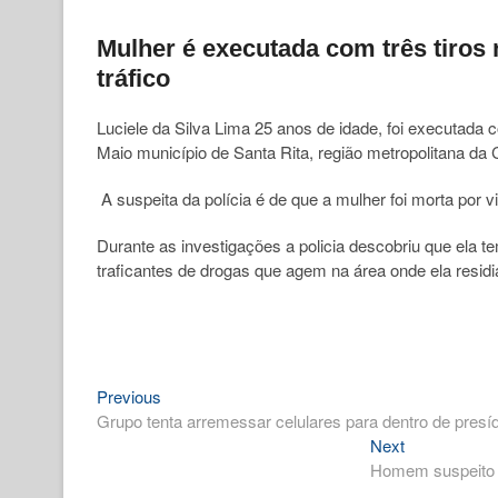
Mulher é executada com três tiros
tráfico
Luciele da Silva Lima 25 anos de idade, foi executada c
Maio município de Santa Rita, região metropolitana da C
A suspeita da polícia é de que a mulher foi morta por 
Durante as investigações a policia descobriu que ela 
traficantes de drogas que agem na área onde ela residi
Previous
Navegação
Previous
post:
Grupo tenta arremessar celulares para dentro de presíd
de
Next
Next
Post
post:
Homem suspeito d