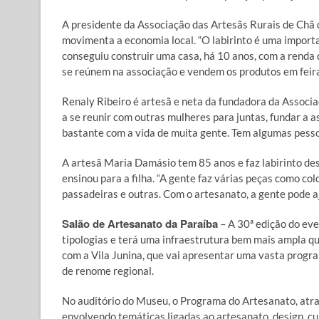
A presidente da Associação das Artesãs Rurais de Chã d
movimenta a economia local. “O labirinto é uma import
conseguiu construir uma casa, há 10 anos, com a renda
se reúnem na associação e vendem os produtos em feiras
Renaly Ribeiro é artesã e neta da fundadora da Associ
a se reunir com outras mulheres para juntas, fundar a a
bastante com a vida de muita gente. Tem algumas pessoa
A artesã Maria Damásio tem 85 anos e faz labirinto des
ensinou para a filha. “A gente faz várias peças como col
passadeiras e outras. Com o artesanato, a gente pode aj
Salão de Artesanato da Paraíba
– A 30ª edição do eve
tipologias e terá uma infraestrutura bem mais ampla qu
com a Vila Junina, que vai apresentar uma vasta progra
de renome regional.
No auditório do Museu, o Programa do Artesanato, atr
envolvendo temáticas ligadas ao artesanato, design, cu