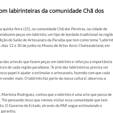
om labirinteiras da comunidade Chã dos
 quinta-feira (25), na comunidade Chã dos Pereiras, na cidade de
produzem peças em labirinto, um tipo de bordado tradicional na regiã
dição do Salão de Artesanato da Paraíba que tem como tema “Labirin
s dias 12 e 30 de junho no Museu de Artes Assis Chateaubriand, em
o das artesãs que fazem peças em labirinto e reforçou a importância
ura de cada região paraibana. “A arte das labirinteiras precisa ser
Nosso papel é ajudar a estimular o artesanato, fazendo com que cada
ender mais. O labirinto faz parte da nossa cultura”, observou a
 Marielza Rodriguez, contou que o labirinto é uma arte que passa de
l. “Foi pensando nisso que viemos visitar essa comunidade que tem
ato. O Governo do Estado, através do PAP, segue estimulando o
 garantiu.