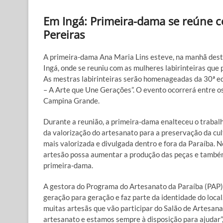
Em Ingá: Primeira-dama se reúne c
Pereiras
A primeira-dama Ana Maria Lins esteve, na manhã desta
Ingá, onde se reuniu com as mulheres labirinteiras que 
As mestras labirinteiras serão homenageadas da 30ª e
– A Arte que Une Gerações”. O evento ocorrerá entre o
Campina Grande.
Durante a reunião, a primeira-dama enalteceu o trabalh
da valorização do artesanato para a preservação da cult
mais valorizada e divulgada dentro e fora da Paraíba. 
artesão possa aumentar a produção das peças e também v
primeira-dama.
A gestora do Programa do Artesanato da Paraíba (PAP),
geração para geração e faz parte da identidade do loca
muitas artesãs que vão participar do Salão de Artesan
artesanato e estamos sempre à disposição para ajudar”,