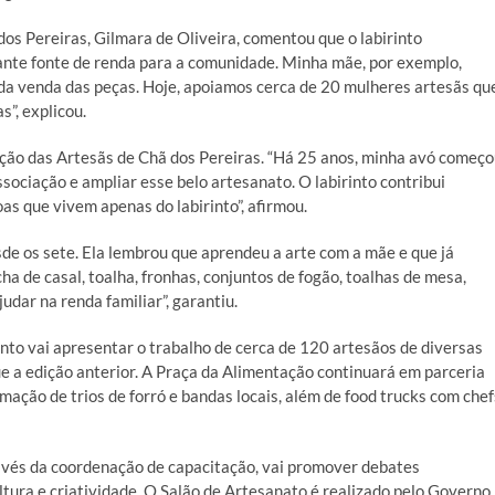
os Pereiras, Gilmara de Oliveira, comentou que o labirinto
ante fonte de renda para a comunidade. Minha mãe, por exemplo,
 da venda das peças. Hoje, apoiamos cerca de 20 mulheres artesãs qu
”, explicou.
ação das Artesãs de Chã dos Pereiras. “Há 25 anos, minha avó começ
ssociação e ampliar esse belo artesanato. O labirinto contribui
s que vivem apenas do labirinto”, afirmou.
de os sete. Ela lembrou que aprendeu a arte com a mãe e que já
cha de casal, toalha, fronhas, conjuntos de fogão, toalhas de mesa,
udar na renda familiar”, garantiu.
nto vai apresentar o trabalho de cerca de 120 artesãos de diversas
e a edição anterior. A Praça da Alimentação continuará em parceria
mação de trios de forró e bandas locais, além de food trucks com chef
avés da coordenação de capacitação, vai promover debates
ltura e criatividade. O Salão de Artesanato é realizado pelo Governo