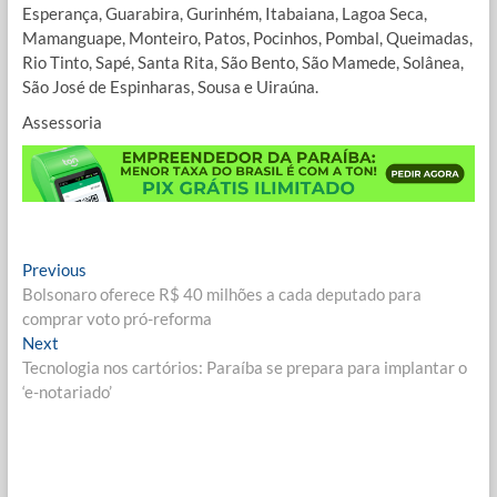
Esperança, Guarabira, Gurinhém, Itabaiana, Lagoa Seca,
Mamanguape, Monteiro, Patos, Pocinhos, Pombal, Queimadas,
Rio Tinto, Sapé, Santa Rita, São Bento, São Mamede, Solânea,
São José de Espinharas, Sousa e Uiraúna.
Assessoria
Navegação
Previous
Previous
post:
Bolsonaro oferece R$ 40 milhões a cada deputado para
de
comprar voto pró-reforma
Post
Next
Next
post:
Tecnologia nos cartórios: Paraíba se prepara para implantar o
‘e-notariado’