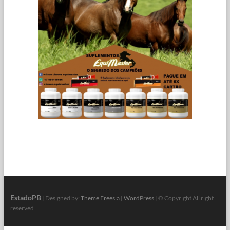
EstadoPB
| Designed by:
Theme Freesia
|
WordPress
| © Copyright All right
reserved