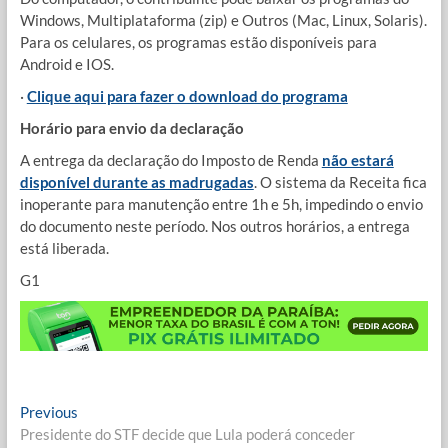
Windows, Multiplataforma (zip) e Outros (Mac, Linux, Solaris).
Para os celulares, os programas estão disponíveis para
Android e IOS.
·
Clique aqui para fazer o download do programa
Horário para envio da declaração
A entrega da declaração do Imposto de Renda
não estará
disponível durante as madrugadas
. O sistema da Receita fica
inoperante para manutenção entre 1h e 5h, impedindo o envio
do documento neste período. Nos outros horários, a entrega
está liberada.
G1
Navegação
Previous
Previous
post:
Presidente do STF decide que Lula poderá conceder