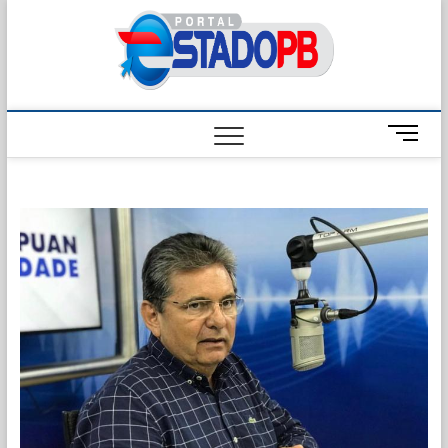
Skip
Estado
to
content
M
e
n
u
B
u
t
t
o
n