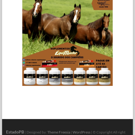
EstadoPB
| Designed by:
Theme Freesia
|
WordPress
| © Copyright All right