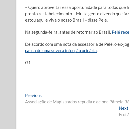
– Quero aproveitar essa oportunidade para todos que li
pronto restabelecimento… Muita gente dizendo que fazi
estou aqui e viva o nosso Brasil – disse Pelé.
Na segunda-feira, antes de retornar ao Brasil,
Pelé rec
De acordo com uma nota da assessoria de Pelé, o ex-jog
causa de uma severa infecção urinária
.
G1
Navegação
Previous
Previous
post:
Associação de Magistrados repudia e aciona Pâmela Bór
de
Next
Post
Frei 