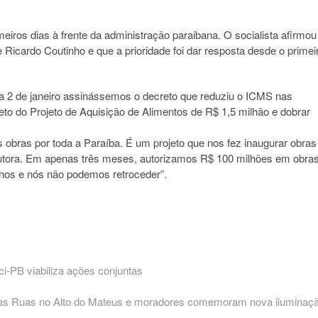
ros dias à frente da administração paraibana. O socialista afirmou
Ricardo Coutinho e que a prioridade foi dar resposta desde o primei
dia 2 de janeiro assinássemos o decreto que reduziu o ICMS nas
eto do Projeto de Aquisição de Alimentos de R$ 1,5 milhão e dobrar
 obras por toda a Paraíba. É um projeto que nos fez inaugurar obras
dutora. Em apenas três meses, autorizamos R$ 100 milhões em obra
anos e nós não podemos retroceder”.
i-PB viabiliza ações conjuntas
nas Ruas no Alto do Mateus e moradores comemoram nova iluminaç