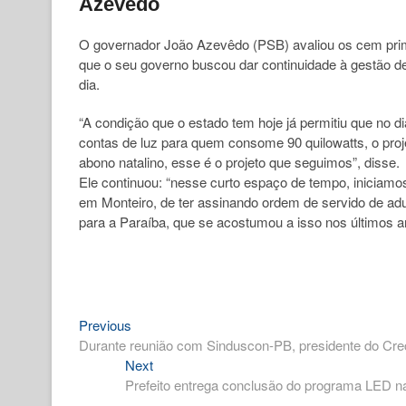
Azevêdo
O governador João Azevêdo (PSB) avaliou os cem primei
que o seu governo buscou dar continuidade à gestão de 
dia.
“A condição que o estado tem hoje já permitiu que no 
contas de luz para quem consome 90 quilowatts, o proj
abono natalino, esse é o projeto que seguimos”, disse.
Ele continuou: “nesse curto espaço de tempo, iniciamos
em Monteiro, de ter assinando ordem de servido de a
para a Paraíba, que se acostumou a isso nos últimos 
Previous
Navegação
Previous
post:
Durante reunião com Sinduscon-PB, presidente do Crec
de
Next
Next
Post
post:
Prefeito entrega conclusão do programa LED 