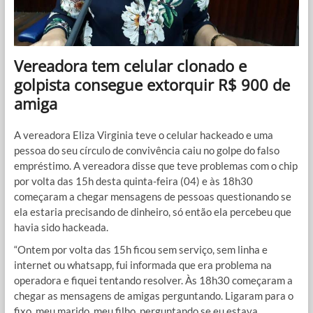
Vereadora tem celular clonado e
golpista consegue extorquir R$ 900 de
amiga
A vereadora Eliza Virginia teve o celular hackeado e uma
pessoa do seu círculo de convivência caiu no golpe do falso
empréstimo. A vereadora disse que teve problemas com o chip
por volta das 15h desta quinta-feira (04) e às 18h30
começaram a chegar mensagens de pessoas questionando se
ela estaria precisando de dinheiro, só então ela percebeu que
havia sido hackeada.
“Ontem por volta das 15h ficou sem serviço, sem linha e
internet ou whatsapp, fui informada que era problema na
operadora e fiquei tentando resolver. Às 18h30 começaram a
chegar as mensagens de amigas perguntando. Ligaram para o
fixo, meu marido, meu filho, perguntando se eu estava