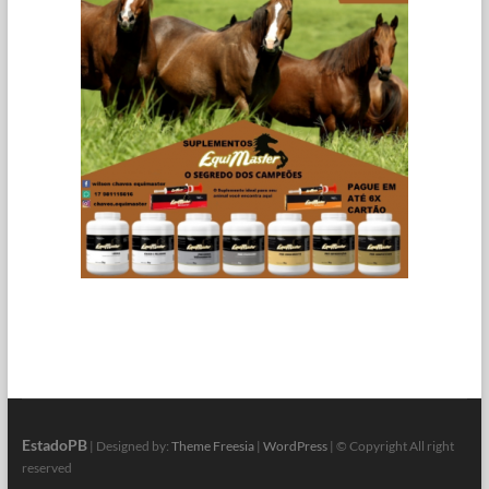
EstadoPB
| Designed by:
Theme Freesia
|
WordPress
| © Copyright All right
reserved