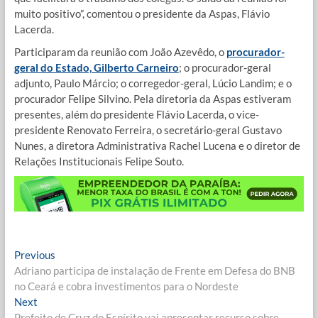
muito positivo”, comentou o presidente da Aspas, Flávio
Lacerda.
Participaram da reunião com João Azevêdo, o
procurador-
geral do Estado, Gilberto Carneiro
; o procurador-geral
adjunto, Paulo Márcio; o corregedor-geral, Lúcio Landim; e o
procurador Felipe Silvino. Pela diretoria da Aspas estiveram
presentes, além do presidente Flávio Lacerda, o vice-
presidente Renovato Ferreira, o secretário-geral Gustavo
Nunes, a diretora Administrativa Rachel Lucena e o diretor de
Relações Institucionais Felipe Souto.
Navegação
Previous
Previous
post:
Adriano participa de instalação de Frente em Defesa do BNB
de
no Ceará e cobra investimentos para o Nordeste
Post
Next
Next
post:
Prefeito de Cruz do Espírito vai apresentar recurso sobre