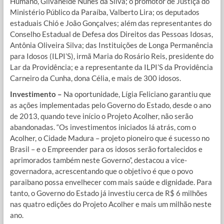
Humano, Gilvaneide Nunes da Silva; o promotor de Justiça do
Ministério Público da Paraíba, Valberto Lira; os deputados
estaduais Chió e João Gonçalves; além das representantes do
Conselho Estadual de Defesa dos Direitos das Pessoas Idosas,
Antônia Oliveira Silva; das Instituições de Longa Permanência
para Idosos (ILPI’S), irmã Maria do Rosário Reis, presidente do
Lar da Providência; e a representante da ILPI’S da Providência
Carneiro da Cunha, dona Célia, e mais de 300 idosos.
Investimento –
Na oportunidade, Lígia Feliciano garantiu que
as ações implementadas pelo Governo do Estado, desde o ano
de 2013, quando teve início o Projeto Acolher, não serão
abandonadas. “Os investimentos iniciados lá atrás, com o
Acolher, o Cidade Madura – projeto pioneiro que é sucesso no
Brasil – e o Empreender para os idosos serão fortalecidos e
aprimorados também neste Governo”, destacou a vice-
governadora, acrescentando que o objetivo é que o povo
paraibano possa envelhecer com mais saúde e dignidade. Para
tanto, o Governo do Estado já investiu cerca de R$ 6 milhões
nas quatro edições do Projeto Acolher e mais um milhão neste
ano.