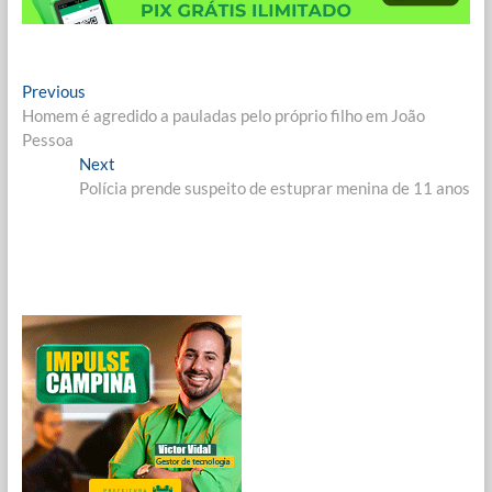
Navegação
Previous
Previous
post:
Homem é agredido a pauladas pelo próprio filho em João
de
Pessoa
Post
Next
Next
post:
Polícia prende suspeito de estuprar menina de 11 anos