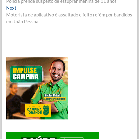
post:
Polícia prende suspeito de estuprar menina de 11 anos
de
Next
Next
Post
post:
Motorista de aplicativo é assaltado e feito refém por bandidos
em João Pessoa