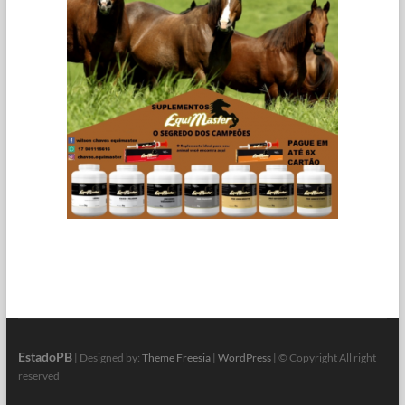
EstadoPB
| Designed by:
Theme Freesia
|
WordPress
| © Copyright All right
reserved