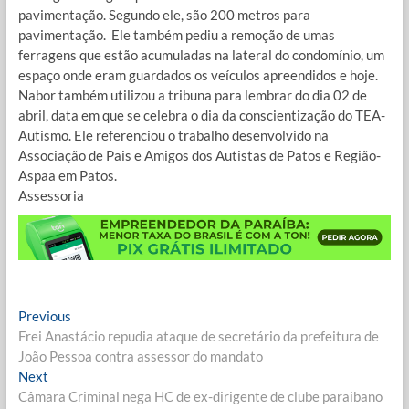
pavimentação. Segundo ele, são 200 metros para
pavimentação. Ele também pediu a remoção de umas
ferragens que estão acumuladas na lateral do condomínio, um
espaço onde eram guardados os veículos apreendidos e hoje.
Nabor também utilizou a tribuna para lembrar do dia 02 de
abril, data em que se celebra o dia da conscientização do TEA-
Autismo. Ele referenciou o trabalho desenvolvido na
Associação de Pais e Amigos dos Autistas de Patos e Região-
Aspaa em Patos.
Assessoria
Navegação
Previous
Previous
post:
Frei Anastácio repudia ataque de secretário da prefeitura de
de
João Pessoa contra assessor do mandato
Post
Next
Next
post:
Câmara Criminal nega HC de ex-dirigente de clube paraibano