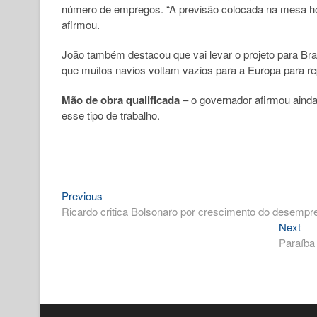
número de empregos. “A previsão colocada na mesa hoj
afirmou.
João também destacou que vai levar o projeto para Bras
que muitos navios voltam vazios para a Europa para rep
Mão de obra qualificada
– o governador afirmou ainda
esse tipo de trabalho.
Previous
Navegação
Previous
post:
Ricardo critica Bolsonaro por crescimento do desempre
de
Nex
Next
Post
pos
Paraíba 