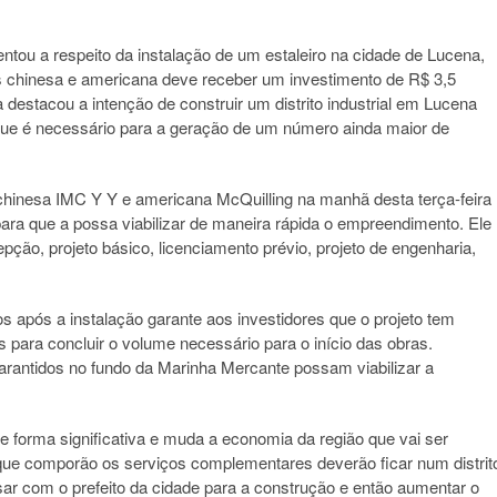
ou a respeito da instalação de um estaleiro na cidade de Lucena,
as chinesa e americana deve receber um investimento de R$ 3,5
a destacou a intenção de construir um distrito industrial em Lucena
que é necessário para a geração de um número ainda maior de
 chinesa IMC Y Y e americana McQuilling na manhã desta terça-feira
para que a possa viabilizar de maneira rápida o empreendimento. Ele
ção, projeto básico, licenciamento prévio, projeto de engenharia,
 após a instalação garante aos investidores que o projeto tem
os para concluir o volume necessário para o início das obras.
garantidos no fundo da Marinha Mercante possam viabilizar a
 forma significativa e muda a economia da região que vai ser
 que comporão os serviços complementares deverão ficar num distrit
rsar com o prefeito da cidade para a construção e então aumentar o