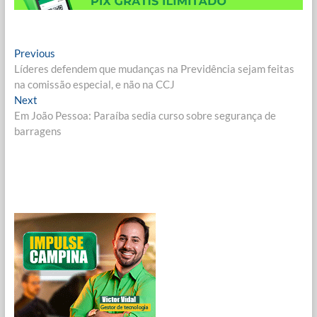
Navegação
Previous
Previous
post:
Líderes defendem que mudanças na Previdência sejam feitas
de
na comissão especial, e não na CCJ
Post
Next
Next
post:
Em João Pessoa: Paraíba sedia curso sobre segurança de
barragens