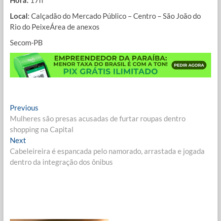
Local
: Calçadão do Mercado Público – Centro – São João do
Rio do PeixeÁrea de anexos
Secom-PB
Navegação
Previous
Previous
post:
Mulheres são presas acusadas de furtar roupas dentro
de
shopping na Capital
Post
Next
Next
post:
Cabeleireira é espancada pelo namorado, arrastada e jogada
dentro da integração dos ônibus