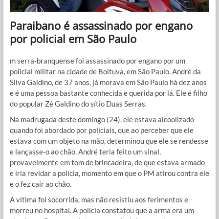
Paraibano é assassinado por engano
por policial em São Paulo
m serra-branquense foi assassinado por engano por um
policial militar na cidade de Boituva, em São Paulo. André da
Silva Galdino, de 37 anos, já morava em São Paulo há dez anos
e é uma pessoa bastante conhecida e querida por lá. Ele é filho
do popular Zé Galdino do sítio Duas Serras.
Na madrugada deste domingo (24), ele estava alcoolizado
quando foi abordado por policiais, que ao perceber que ele
estava com um objeto na mão, determinou que ele se rendesse
e lançasse-o ao chão. André teria feito um sinal,
provavelmente em tom de brincadeira, de que estava armado
e iria revidar a polícia, momento em que o PM atirou contra ele
e o fez cair ao chão.
A vítima foi socorrida, mas não resistiu aos ferimentos e
morreu no hospital. A polícia constatou que a arma era um