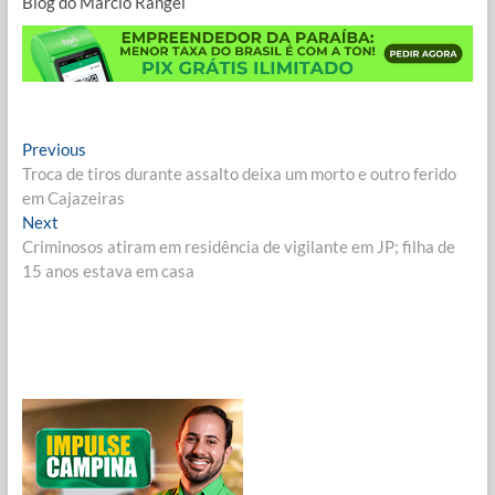
Blog do Márcio Rangel
Navegação
Previous
Previous
post:
Troca de tiros durante assalto deixa um morto e outro ferido
de
em Cajazeiras
Post
Next
Next
post:
Criminosos atiram em residência de vigilante em JP; filha de
15 anos estava em casa